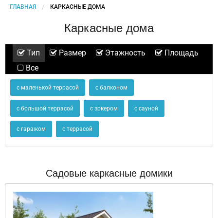
ГЛАВНАЯ
CURRENT:
КАРКАСНЫЕ ДОМА
Каркасные дома
Тип
Размер
Этажность
Площадь
Все
с маленькой террасой
с балконом
с большой террасой
с эркером
с сауной
с гаражом
с террасой
Садовые каркасные домики