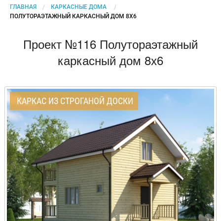
ГЛАВНАЯ
КАРКАСНЫЕ ДОМА
CURRENT:
ПОЛУТОРАЭТАЖНЫЙ КАРКАСНЫЙ ДОМ 8Х6
Проект №116 Полутораэтажный
каркасный дом 8х6
КАРКАС ИЗ СТРОГАНОЙ ДОСКИ