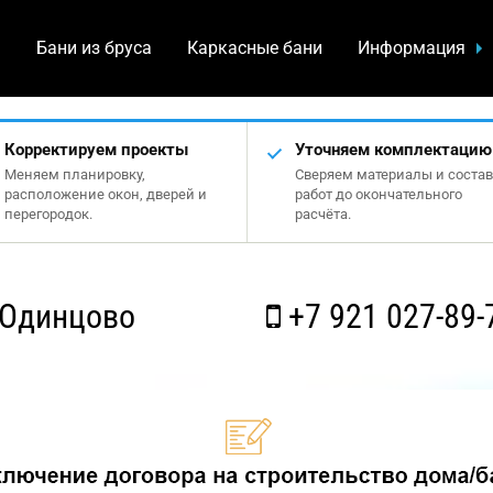
а
Бани из бруса
Каркасные бани
Информация
Корректируем проекты
Уточняем комплектацию
Меняем планировку,
Сверяем материалы и состав
расположение окон, дверей и
работ до окончательного
перегородок.
расчёта.
 Одинцово
+7 921 027-89-