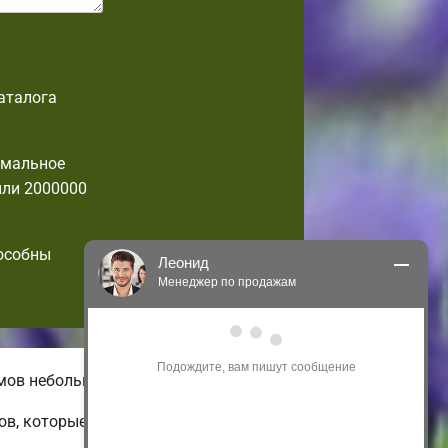
аталога
имальное
или 2000000
пособны
Леонид
Менеджер по продажам
Здравствуйте! Я могу 
проконсультировать Вас по нашим 
акциям и проектам.
омов небольшой площади.
Только что
ов, которые можно изменить по