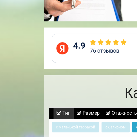
4.9
76
отзывов
К
Тип
Размер
Этажность
с маленькой террасой
с балконом