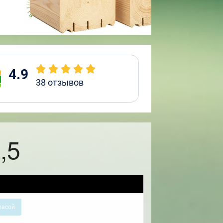
4.9
38
отзывов
,5
расой