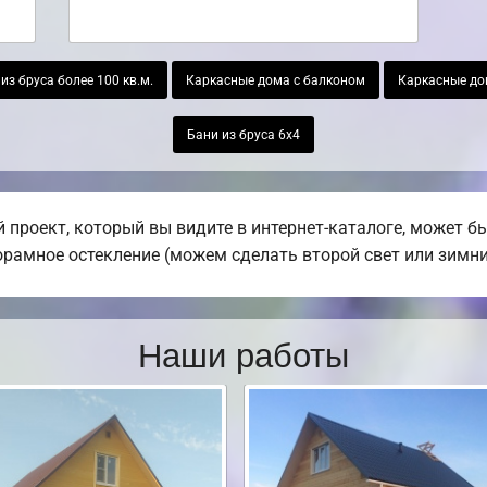
из бруса более 100 кв.м.
Каркасные дома с балконом
Каркасные до
Бани из бруса 6х4
 проект, который вы видите в интернет-каталоге, может 
норамное остекление (можем сделать второй свет или зимни
Наши работы