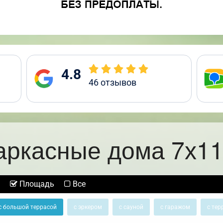
4.8
46
отзывов
аркасные дома 7х11
Площадь
Все
с большой террасой
с эркером
с сауной
с гаражом
с тер