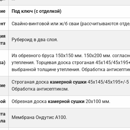
ние
Под ключ (с отделкой)
нт
Свайно-винтовой или ж/б сваи (рассчитываются отде
ция
Рубероид в два слоя.
та
Из обрезного бруса 150х150 мм. 150х200 мм. соглас
ка)
утепления. Торцевая доска строганая 45х145/45х195+
выбранной толщине утепления. Обработка антисепти
Строганая доска
камерной сушки
45х145/45х195+/-5
тие
Обработка антисептиком.
вой
Обрезная доска
камерной сушки
20х100 мм.
ита
Мембрана Ондутис А100.
ола