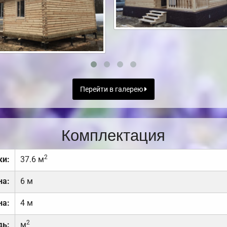
Перейти в галерею
Комплектация
2
ки:
37.6 м
на:
6 м
на:
4 м
2
дь:
м