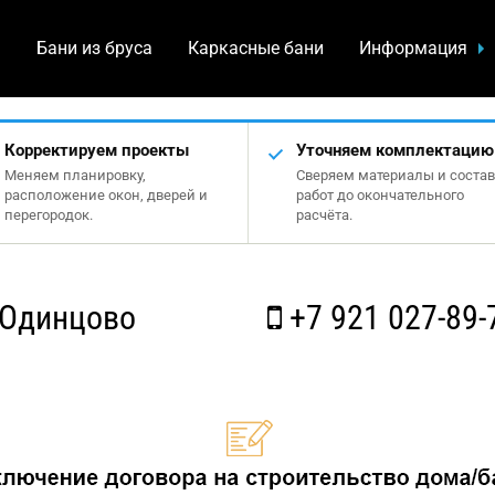
а
Бани из бруса
Каркасные бани
Информация
Корректируем проекты
Уточняем комплектацию
Меняем планировку,
Сверяем материалы и состав
расположение окон, дверей и
работ до окончательного
перегородок.
расчёта.
 Одинцово
+7 921 027-89-