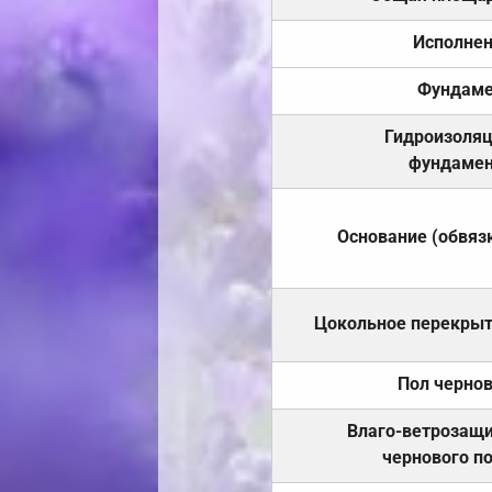
Исполне
Фундаме
Гидроизоля
фундамен
Основание (обвяз
Цокольное перекры
Пол черно
Влаго-ветрозащ
чернового п