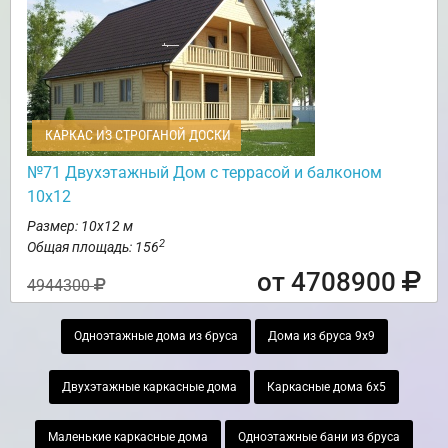
КАРКАС ИЗ СТРОГАНОЙ ДОСКИ
№71 Двухэтажный Дом с террасой и балконом
10х12
Размер: 10х12 м
2
Общая площадь: 156
от 4708900
4944300
Одноэтажные дома из бруса
Дома из бруса 9х9
Двухэтажные каркасные дома
Каркасные дома 6х5
Маленькие каркасные дома
Одноэтажные бани из бруса