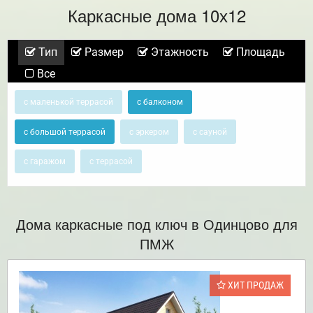
Каркасные дома 10х12
Тип
Размер
Этажность
Площадь
Все
с маленькой террасой
с балконом
с большой террасой
с эркером
с сауной
с гаражом
с террасой
Дома каркасные под ключ в Одинцово для
ПМЖ
ХИТ ПРОДАЖ