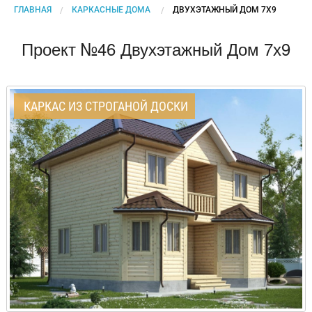
ГЛАВНАЯ
КАРКАСНЫЕ ДОМА
CURRENT:
ДВУХЭТАЖНЫЙ ДОМ 7Х9
Проект №46 Двухэтажный Дом 7х9
КАРКАС ИЗ СТРОГАНОЙ ДОСКИ