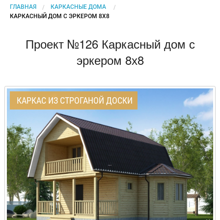
ГЛАВНАЯ
КАРКАСНЫЕ ДОМА
CURRENT:
КАРКАСНЫЙ ДОМ С ЭРКЕРОМ 8Х8
Проект №126 Каркасный дом с
эркером 8х8
КАРКАС ИЗ СТРОГАНОЙ ДОСКИ