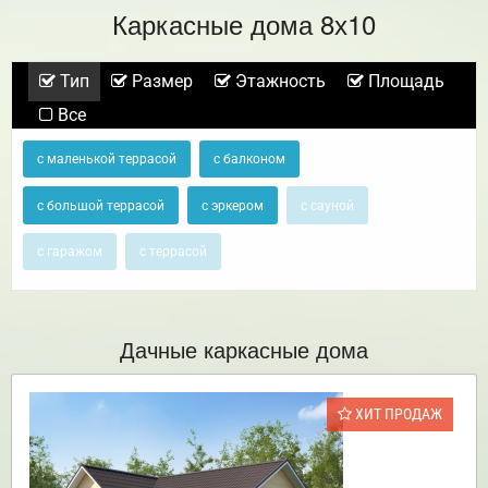
Каркасные дома 8х10
Тип
Размер
Этажность
Площадь
Все
с маленькой террасой
с балконом
с большой террасой
с эркером
с сауной
с гаражом
с террасой
Дачные каркасные дома
ХИТ ПРОДАЖ