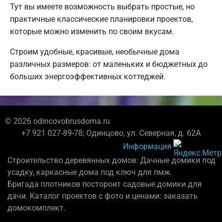
Тут вы имеете возможность выбрать простые, но
практичные классические планировки проектов,
которые можно изменить по своим вкусам.
Строим удобные, красивые, необычные дома
различных размеров: от маленьких и бюджетных до
больших энергоэффективных коттеджей.
© 2026 odincovobrusdoma.ru
+7 921 027-89-78; Одинцово, ул. Северная, д. 62А
Информация
Строительство деревянных домов: Дачные домики под
усадку, каркасные дома под ключ для пмж.
Бригада плотников постороит садовые домики для
дачи. Каталог проектов с фото и ценами: заказать
домокомплект.