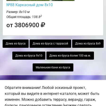
№88 Каркасный дом 8х10
Размер: 8х10 м
2
Общая площадь: 138.8
от 3806900
Дома из бруса
Дома из бруса с таррасой
Дома из бруса 8х9
Дома из бруса 9х10
Дома из бруса более 100 кв.м.
Маленькие бани из бруса
Обратите внимание! Любой эскизный проект,
который вы видите в интернет-каталоге, может быть
изменен. Можно добавить террасу, веранду, гараж,
балкон, панорамное остекление (можем сделать