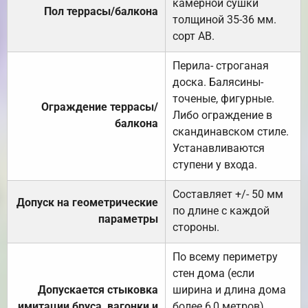
камерной сушки
Пол террасы/балкона
толщиной 35-36 мм.
сорт АВ.
Перила- строганая
доска. Балясины-
точеные, фигурные.
Ограждение террасы/
Либо ограждение в
балкона
скандинавском стиле.
Устанавливаются
ступени у входа.
Составляет +/- 50 мм
Допуск на геометрические
по длине с каждой
параметры
стороны.
По всему периметру
стен дома (если
Допускается стыковка
ширина и длина дома
имитации бруса, вагонки и
более 6,0 метров).