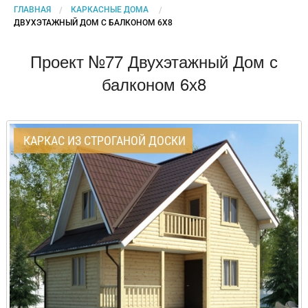
ГЛАВНАЯ
КАРКАСНЫЕ ДОМА
CURRENT:
ДВУХЭТАЖНЫЙ ДОМ С БАЛКОНОМ 6Х8
Проект №77 Двухэтажный Дом с
балконом 6х8
КАРКАС ИЗ СТРОГАНОЙ ДОСКИ