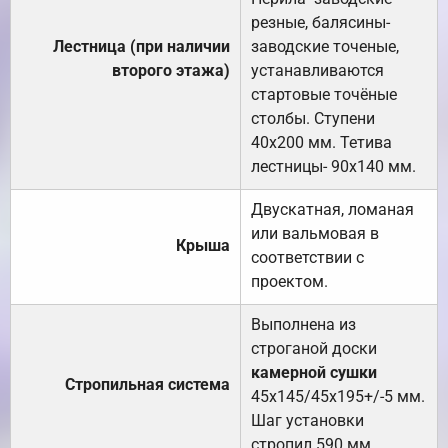
резные, балясины-
Лестница (при наличии
заводские точеные,
второго этажа)
устанавливаются
стартовые точёные
столбы. Ступени
40х200 мм. Тетива
лестницы- 90х140 мм.
Двускатная, ломаная
или вальмовая в
Крыша
соответствии с
проектом.
Выполнена из
строганой доски
камерной сушки
Стропильная система
45х145/45х195+/-5 мм.
Шаг установки
стропил 590 мм.