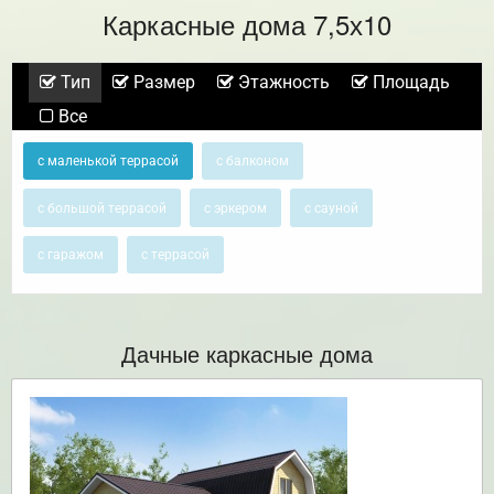
Каркасные дома 7,5х10
Тип
Размер
Этажность
Площадь
Все
с маленькой террасой
с балконом
с большой террасой
с эркером
с сауной
с гаражом
с террасой
Дачные каркасные дома