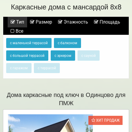
Каркасные дома с мансардой 8х8
Тип
Размер
Этажность
Площадь
Все
с маленькой террасой
с балконом
с большой террасой
с эркером
с сауной
с гаражом
с террасой
Дома каркасные под ключ в Одинцово для
ПМЖ
ХИТ ПРОДАЖ