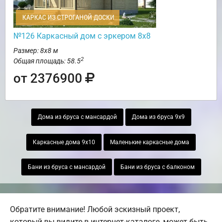
КАРКАС ИЗ СТРОГАНОЙ ДОСКИ
№126 Каркасный дом с эркером 8х8
Размер: 8х8 м
2
Общая площадь: 58.5
от 2376900
Дома из бруса с мансардой
Дома из бруса 9х9
Каркасные дома 9х10
Маленькие каркасные дома
Бани из бруса с мансардой
Бани из бруса с балконом
Обратите внимание! Любой эскизный проект,
который вы видите в интернет-каталоге, может быть