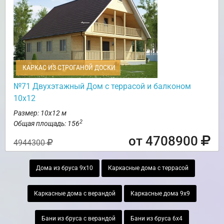
КАРКАС ИЗ СТРОГАНОЙ ДОСКИ
№71 Двухэтажный Дом с террасой и балконом
10х12
Размер: 10х12 м
2
Общая площадь: 156
от 4708900
4944300
Дома из бруса 9х10
Каркасные дома с террасой
Каркасные дома с верандой
Каркасные дома 9х9
Бани из бруса с верандой
Бани из бруса 6х4