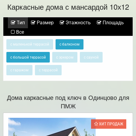
Каркасные дома с мансардой 10х12
Тип
Размер
Этажность
Площадь
Все
с маленькой террасой
с балконом
с большой террасой
с эркером
с сауной
с гаражом
с террасой
Дома каркасные под ключ в Одинцово для
ПМЖ
ХИТ ПРОДАЖ