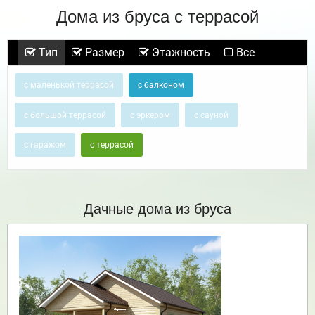
Дома из бруса с террасой
Тип
Размер
Этажность
Все
с маленькой террасой
с балконом
с большой террасой
с эркером
с сауной
с гаражом
с террасой
Дачные дома из бруса