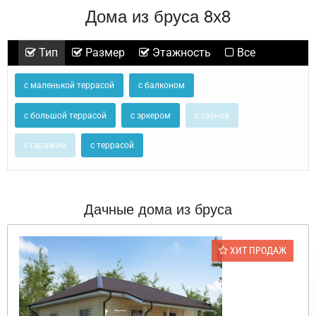
Дома из бруса 8х8
Тип
Размер
Этажность
Все
с маленькой террасой
с балконом
с большой террасой
с эркером
с сауной
с гаражом
с террасой
Дачные дома из бруса
ХИТ ПРОДАЖ