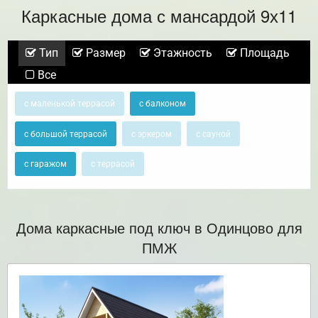
Каркасные дома с мансардой 9х11
Тип
Размер
Этажность
Площадь
Все
с маленькой террасой
с балконом
с большой террасой
с эркером
с сауной
с гаражом
с террасой
Дома каркасные под ключ в Одинцово для
ПМЖ