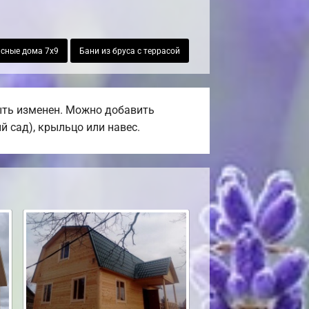
сные дома 7х9
Бани из бруса с террасой
быть изменен. Можно добавить
й сад), крыльцо или навес.