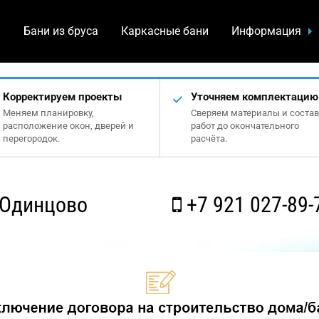
а
Бани из бруса
Каркасные бани
Информация
Корректируем проекты
Уточняем комплектацию
Меняем планировку,
Сверяем материалы и состав
расположение окон, дверей и
работ до окончательного
перегородок.
расчёта.
 Одинцово
+7 921 027-89-