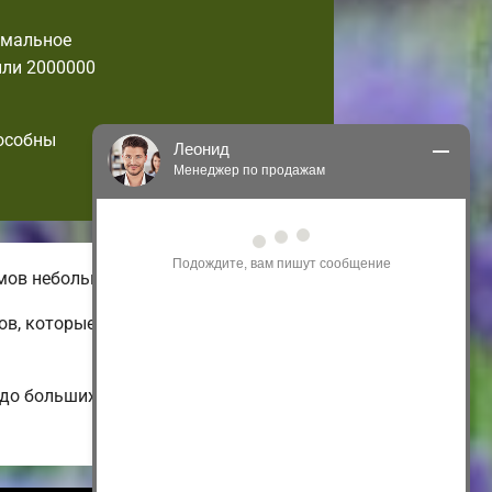
имальное
или 2000000
пособны
Леонид
Менеджер по продажам
Здравствуйте! Я могу 
проконсультировать Вас по нашим 
акциям и проектам.
омов небольшой площади.
Только что
ов, которые можно изменить по
 до больших энергоэффективных