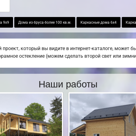
а 9х9
Дома из бруса более 100 кв.м.
Каркасные дома 6х4
Карка
 проект, который вы видите в интернет-каталоге, может 
норамное остекление (можем сделать второй свет или зимни
Наши работы