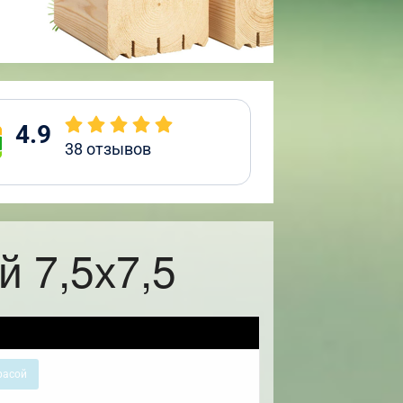
4.9
38
отзывов
 7,5х7,5
расой