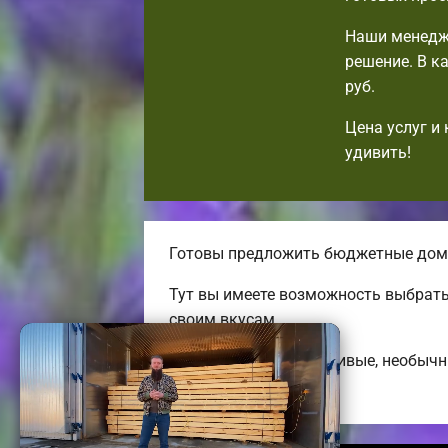
Наши менедж
решение. В к
руб.
Цена услуг и
удивить!
Готовы предложить бюджетные дома
Тут вы имеете возможность выбрать
своим вкусам.
Строим удобные, красивые, необыч
коттеджей.