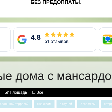
4.8
61
отзывов
ые дома с мансардой
Площадь
Все
с большой террасой
с эркером
с сауной
с гаражом
с тер