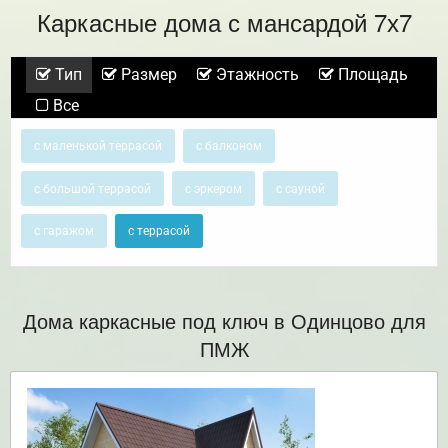
Каркасные дома с мансардой 7х7
Тип
Размер
Этажность
Площадь
Все
с маленькой террасой
с балконом
с большой террасой
с эркером
с сауной
с гаражом
с террасой
Дома каркасные под ключ в Одинцово для
ПМЖ