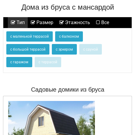
Дома из бруса с мансардой
Тип
Размер
Этажность
Все
с маленькой террасой
с балконом
с большой террасой
с эркером
с сауной
с гаражом
с террасой
Садовые домики из бруса