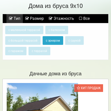
Дома из бруса 9х10
Тип
Размер
Этажность
Все
с маленькой террасой
с балконом
с большой террасой
с эркером
с сауной
с гаражом
с террасой
Дачные дома из бруса
ХИТ ПРОДАЖ