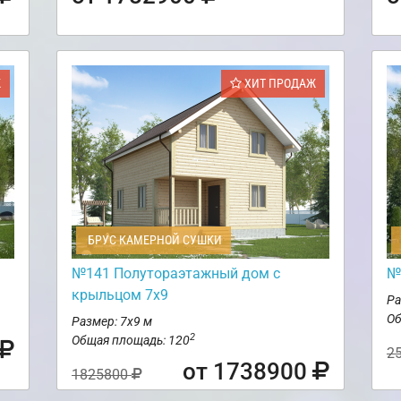
Ж
ХИТ ПРОДАЖ
БРУС КАМЕРНОЙ СУШКИ
№141 Полутораэтажный дом с
№
крыльцом 7х9
Ра
Об
Размер: 7х9 м
2
Общая площадь: 120
2
от 1738900
1825800