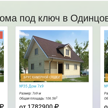
ома под ключ в Одинц
Ж
БРУС КАМЕРНОЙ СУШКИ
№35 Дом 7х9
№
Размер: 7х9 м
Ра
2
Общая площадь: 106.56
Об
от 1782900
о