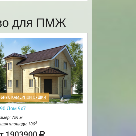
ово для ПМЖ
БРУС КАМЕРНОЙ СУШКИ
90 Дом 9х7
змер: 7х9 м
2
щая площадь: 100
т 1903900