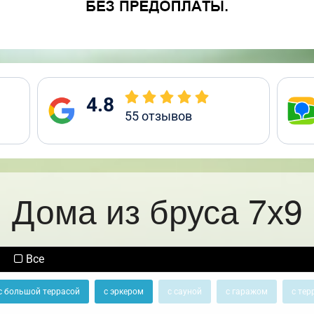
4.8
55
отзывов
Дома из бруса 7х9
Все
с большой террасой
с эркером
с сауной
с гаражом
с тер