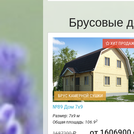
Брусовые д
ХИТ ПРОДА
БРУС КАМЕРНОЙ СУШКИ
№89 Дом 7х9
Размер: 7х9 м
2
Общая площадь: 106.9
от 1606900
1687200