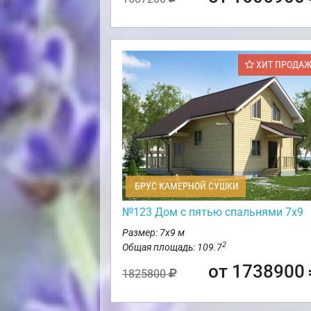
ХИТ ПРОДА
БРУС КАМЕРНОЙ СУШКИ
№123 Дом с пятью спальнями 7х9
Размер: 7х9 м
2
Общая площадь: 109.7
от 1738900
1825800