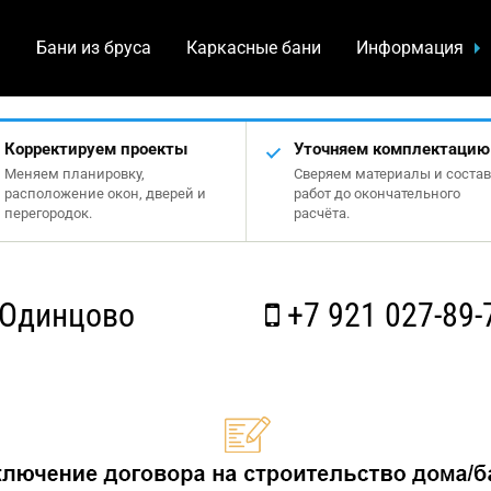
а
Бани из бруса
Каркасные бани
Информация
Корректируем проекты
Уточняем комплектацию
Меняем планировку,
Сверяем материалы и состав
расположение окон, дверей и
работ до окончательного
перегородок.
расчёта.
 Одинцово
+7 921 027-89-