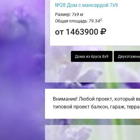
№28 Дом с мансардой 7х9
Размер: 7х9 м
2
Общая площадь: 79.34
от 1463900
Дома из бруса 8х9
Двухэтажны
Внимание! Любой проект, который в
типовой проект балкон, гараж, терра