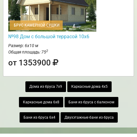
БРУС КАМЕРНОЙ СУШКИ
№98 Дом с большой террасой 10х6
Размер: 6х10 м
2
Общая площадь: 75
от 1353900
Дома из бруса 7х9
Каркасные дома 4х5
Каркасные дома 6х8
Бани из бруса с балконом
Бани из бруса 6х4
Двухэтажные бани из бруса