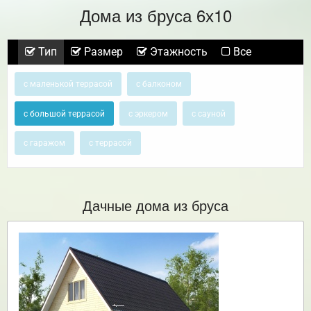
Дома из бруса 6х10
Тип
Размер
Этажность
Все
с маленькой террасой
с балконом
с большой террасой
с эркером
с сауной
с гаражом
с террасой
Дачные дома из бруса