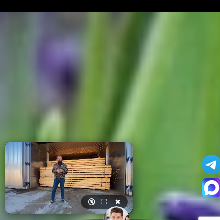
🔇
⛶
✖