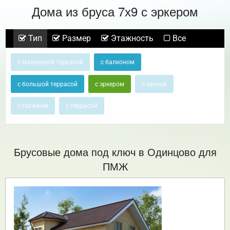
Дома из бруса 7х9 с эркером
Тип
Размер
Этажность
Все
с маленькой террасой
с балконом
с большой террасой
с эркером
с сауной
с гаражом
с террасой
Брусовые дома под ключ в Одинцово для
ПМЖ