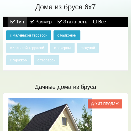
Дома из бруса 6х7
Тип
Размер
Этажность
Все
с маленькой террасой
с балконом
с большой террасой
с эркером
с сауной
с гаражом
с террасой
Дачные дома из бруса
ХИТ ПРОДАЖ