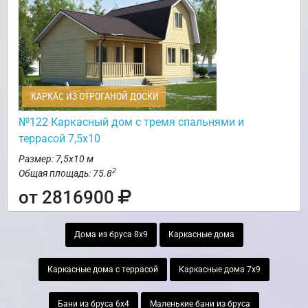
КАРКАС ИЗ СТРОГАНОЙ ДОСКИ
№122 Каркасный дом с тремя спальнями и
террасой 7,5х10
Размер: 7,5х10 м
2
Общая площадь: 75.8
от 2816900
Дома из бруса 8х9
Каркасные дома
Каркасные дома с террасой
Каркасные дома 7х9
Бани из бруса 6х4
Маленькие бани из бруса