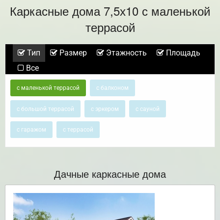
Каркасные дома 7,5х10 с маленькой
террасой
Тип
Размер
Этажность
Площадь
Все
с маленькой террасой
с балконом
с большой террасой
с эркером
с сауной
с гаражом
с террасой
Дачные каркасные дома