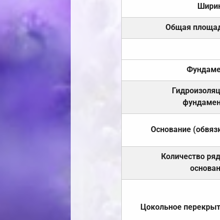
Шири
Общая площа
Фундаме
Гидроизоля
фундамен
Основание (обвяз
Количество ря
основа
Цокольное перекры