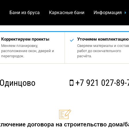
а
Бани из бруса
Каркасные бани
Информация
Корректируем проекты
Уточняем комплектацию
Меняем планировку,
Сверяем материалы и состав
расположение окон, дверей и
работ до окончательного
перегородок.
расчёта.
 Одинцово
+7 921 027-89-