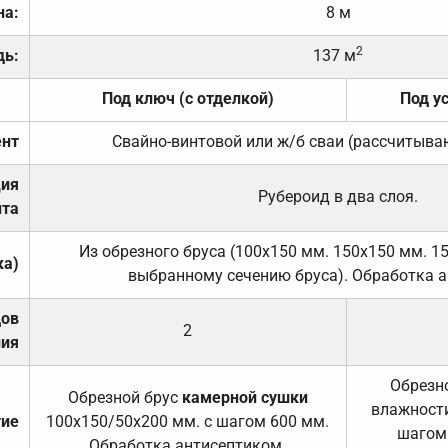
на:
8 м
2
дь:
137 м
Под ключ (с отделкой)
Под у
нт
Свайно-винтовой или ж/б сваи (рассчитыва
ция
Рубероид в два слоя.
та
Из обрезного бруса (100х150 мм. 150х150 мм. 1
ка)
выбранному сечению бруса). Обработка а
дов
2
ния
Обрезно
Обрезной брус
камерной сушки
влажности
тие
100х150/50х200 мм. с шагом 600 мм.
шагом
Обработка антисептиком.