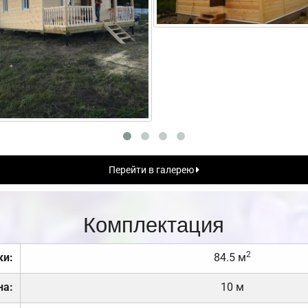
Перейти в галерею
Комплектация
2
ки:
84.5 м
на:
10 м