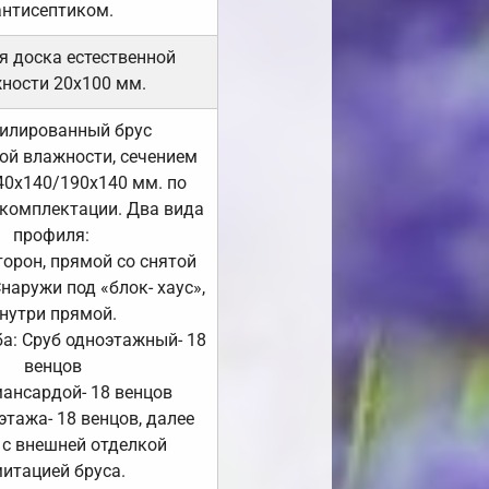
антисептиком.
я доска естественной
ности 20х100 мм.
илированный брус
ой влажности, сечением
40х140/190х140 мм. по
комплектации. Два вида
профиля:
сторон, прямой со снятой
Снаружи под «блок- хаус»,
нутри прямой.
а: Сруб одноэтажный- 18
венцов
мансардой- 18 венцов
 этажа- 18 венцов, далее
 с внешней отделкой
итацией бруса.