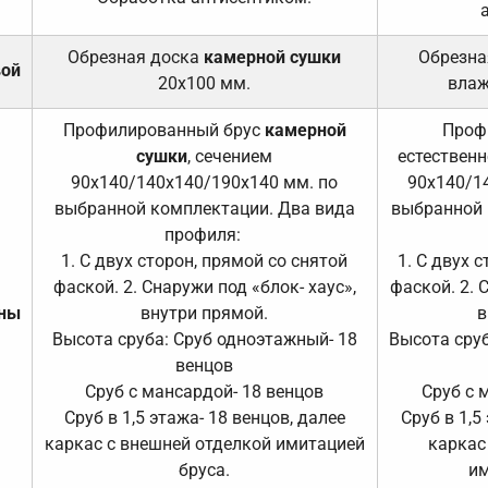
Обрезная доска
камерной сушки
Обрезна
вой
20х100 мм.
влаж
Профилированный брус
камерной
Проф
сушки
, сечением
естественн
90х140/140х140/190х140 мм. по
90х140/1
выбранной комплектации. Два вида
выбранной 
профиля:
1. С двух сторон, прямой со снятой
1. С двух 
фаской. 2. Снаружи под «блок- хаус»,
фаской. 2. 
ены
внутри прямой.
в
Высота сруба: Сруб одноэтажный- 18
Высота сруб
венцов
Сруб с мансардой- 18 венцов
Сруб с 
Сруб в 1,5 этажа- 18 венцов, далее
Сруб в 1,5
каркас с внешней отделкой имитацией
каркас
бруса.
им