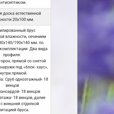
антисептиком.
я доска естественной
ности 20х100 мм.
илированный брус
ой влажности, сечением
40х140/190х140 мм. по
комплектации. Два вида
профиля:
сторон, прямой со снятой
Снаружи под «блок- хаус»,
нутри прямой.
а: Сруб одноэтажный- 18
венцов
мансардой- 18 венцов
 этажа- 18 венцов, далее
 с внешней отделкой
итацией бруса.