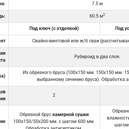
на:
7.5 м
2
дь:
60.5 м
Под ключ (с отделкой)
Под у
нт
Свайно-винтовой или ж/б сваи (рассчитыва
ция
Рубероид в два слоя.
та
Из обрезного бруса (100х150 мм. 150х150 мм. 1
ка)
выбранному сечению бруса). Обработка а
дов
2
ния
Обрезно
Обрезной брус
камерной сушки
влажности
тие
100х150/50х200 мм. с шагом 600 мм.
шагом
Обработка антисептиком.