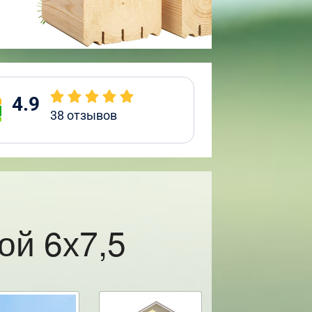
4.9
38
отзывов
ой 6х7,5