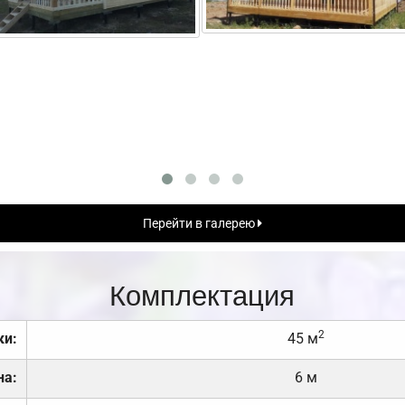
Перейти в галерею
Комплектация
2
ки:
45 м
на:
6 м