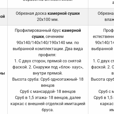
Обрезная доска
камерной сушки
Обрезна
вой
20х100 мм.
влаж
Профилированный брус
камерной
Проф
сушки
, сечением
естественн
90х140/140х140/190х140 мм. по
90х140/1
выбранной комплектации. Два вида
выбранной 
профиля:
1. С двух сторон, прямой со снятой
1. С двух 
фаской. 2. Снаружи под «блок- хаус»,
фаской. 2. 
ены
внутри прямой.
в
Высота сруба: Сруб одноэтажный- 18
Высота сруб
венцов
Сруб с мансардой- 18 венцов
Сруб с 
Сруб в 1,5 этажа- 18 венцов, далее
Сруб в 1,5
каркас с внешней отделкой имитацией
каркас
бруса.
им