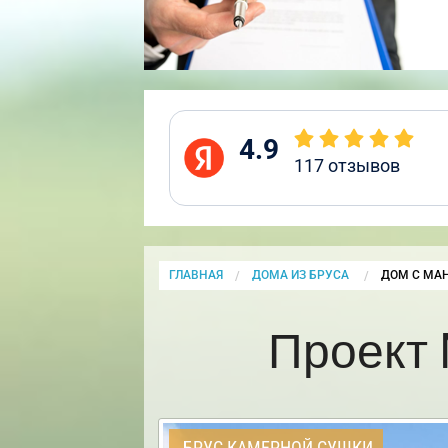
4.9
117
отзывов
ГЛАВНАЯ
ДОМА ИЗ БРУСА
CURRENT:
ДОМ С МАН
Проект 
БРУС КАМЕРНОЙ СУШКИ