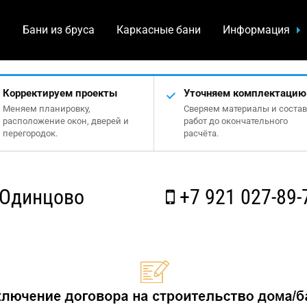
а
Бани из бруса
Каркасные бани
Информация
Корректируем проекты
Уточняем комплектацию
Меняем планировку,
Сверяем материалы и состав
расположение окон, дверей и
работ до окончательного
перегородок.
расчёта.
 Одинцово
+7 921 027-89-