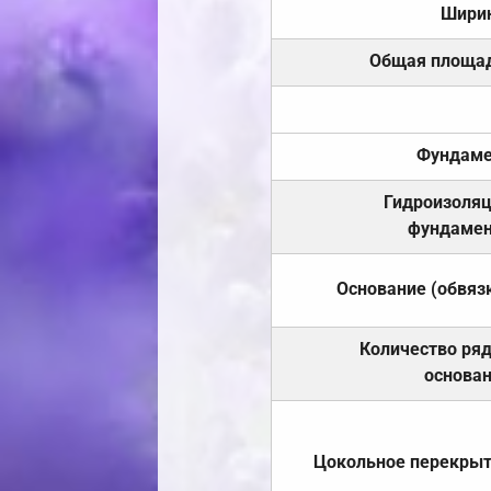
Шири
Общая площа
Фундаме
Гидроизоля
фундамен
Основание (обвяз
Количество ря
основа
Цокольное перекры