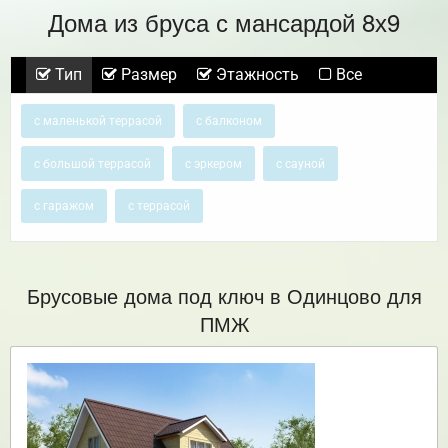
Дома из бруса с мансардой 8х9
Тип
Размер
Этажность
Все
с маленькой террасой
с балконом
с большой террасой
с эркером
с сауной
с гаражом
с террасой
Брусовые дома под ключ в Одинцово для
ПМЖ