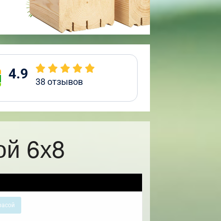
4.9
38
отзывов
ой 6х8
расой