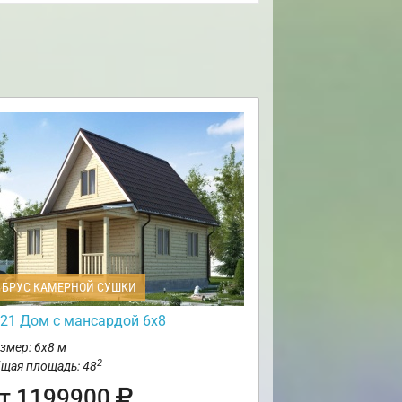
БРУС КАМЕРНОЙ СУШКИ
21 Дом с мансардой 6х8
змер: 6х8 м
2
щая площадь: 48
т 1199900