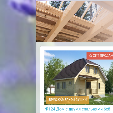
ХИТ ПРОДА
БРУС КАМЕРНОЙ СУШКИ
№124 Дом с двумя спальнями 6х8