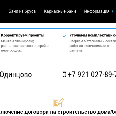
а
Бани из бруса
Каркасные бани
Информация
Корректируем проекты
Уточняем комплектацию
Меняем планировку,
Сверяем материалы и состав
расположение окон, дверей и
работ до окончательного
перегородок.
расчёта.
 Одинцово
+7 921 027-89-