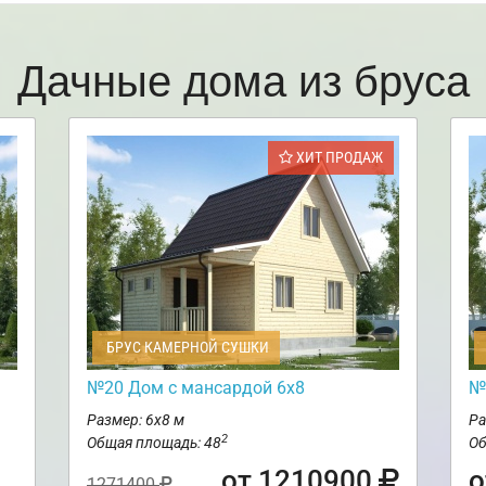
Дачные дома из бруса
ХИТ ПРОДАЖ
БРУС КАМЕРНОЙ СУШКИ
№20 Дом с мансардой 6х8
№
Размер: 6х8 м
Ра
2
Общая площадь: 48
Об
от 1210900
о
1271400