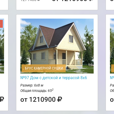
Ж
БРУС КАМЕРНОЙ СУШКИ
№97 Дом с детской и террасой 8х6
№
Размер: 6х8 м
Ра
2
Общая площадь: 65
Об
от 1210900
о