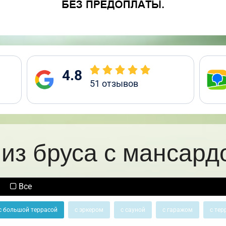
4.8
51
отзывов
из бруса с мансард
Все
с большой террасой
с эркером
с сауной
с гаражом
с тер