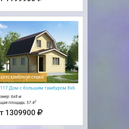
БРУС КАМЕРНОЙ СУШКИ
117 Дом с большим тамбуром 8х6
змер: 6х8 м
2
щая площадь: 57.4
т 1309900