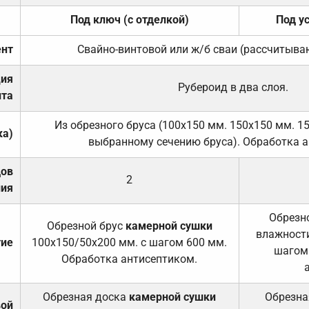
Под ключ (с отделкой)
Под у
нт
Свайно-винтовой или ж/б сваи (рассчитыва
ция
Рубероид в два слоя.
та
Из обрезного бруса (100х150 мм. 150х150 мм. 1
ка)
выбранному сечению бруса). Обработка а
дов
2
ния
Обрезно
Обрезной брус
камерной сушки
влажности
тие
100х150/50х200 мм. с шагом 600 мм.
шагом
Обработка антисептиком.
Обрезная доска
камерной сушки
Обрезна
вой