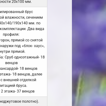
ности 20х100 мм.
илированный брус
ой влажности, сечением
40х140/190х140 мм. по
комплектации. Два вида
профиля:
сторон, прямой со снятой
Снаружи под «блок- хаус»,
нутри прямой.
а: Сруб одноэтажный- 18
венцов
мансардой- 18 венцов
 этажа- 18 венцов, далее
 с внешней отделкой
итацией бруса.
 2 этажа- 37 венцов
ноджутовое полотно).