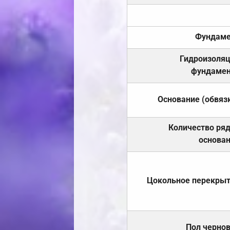
Фундаме
Гидроизоля
фундамен
Основание (обвяз
Количество ря
основа
Цокольное перекры
Пол черно