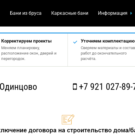
а
Бани из бруса
Каркасные бани
Информация
Корректируем проекты
Уточняем комплектацию
Меняем планировку,
Сверяем материалы и состав
расположение окон, дверей и
работ до окончательного
перегородок.
расчёта.
 Одинцово
+7 921 027-89-