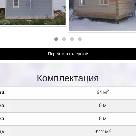
Перейти в галерею
Комплектация
2
ки:
64 м
на:
8 м
на:
8 м
2
дь:
92.2 м