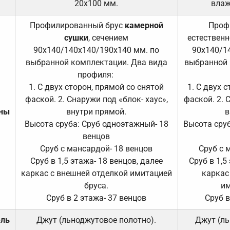
20х100 мм.
влаж
Профилированный брус
камерной
Проф
сушки
, сечением
естественн
90х140/140х140/190х140 мм. по
90х140/1
выбранной комплектации. Два вида
выбранной 
профиля:
1. С двух сторон, прямой со снятой
1. С двух 
фаской. 2. Снаружи под «блок- хаус»,
фаской. 2. 
ены
внутри прямой.
в
Высота сруба: Сруб одноэтажный- 18
Высота сруб
венцов
Сруб с мансардой- 18 венцов
Сруб с 
Сруб в 1,5 этажа- 18 венцов, далее
Сруб в 1,5
каркас с внешней отделкой имитацией
каркас
бруса.
им
Сруб в 2 этажа- 37 венцов
Сруб в
ель
Джут (льноджутовое полотно).
Джут (ль