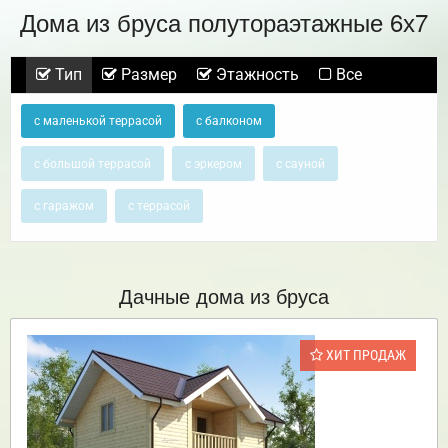
Дома из бруса полутораэтажные 6х7
Тип
Размер
Этажность
Все
с маленькой террасой
с балконом
с большой террасой
с эркером
с сауной
с гаражом
с террасой
Дачные дома из бруса
ХИТ ПРОДАЖ