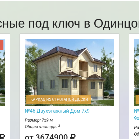
сные под ключ в Одинц
Ж
КАРКАС ИЗ СТРОГАНОЙ ДОСКИ
№46 Двухэтажный Дом 7х9
№
9
Размер: 7х9 м
2
Общая площадь:
Ра
Об
от 3674900