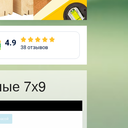
4.9
38
отзывов
ные 7х9
расой