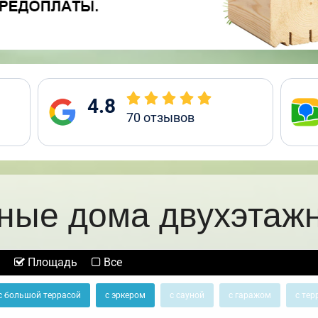
4.8
70
отзывов
ные дома двухэтаж
Площадь
Все
с большой террасой
с эркером
с сауной
с гаражом
с тер