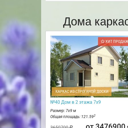
Дома карка
ХИТ ПРОДА
КАРКАС ИЗ СТРОГАНОЙ ДОСКИ
№40 Дом в 2 этажа 7х9
Размер: 7х9 м
2
Общая площадь: 121.59
от 3476900
3650700