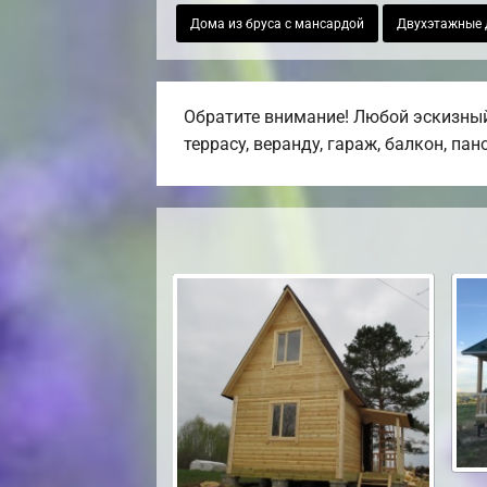
Дома из бруса с мансардой
Двухэтажные 
Обратите внимание! Любой эскизный
террасу, веранду, гараж, балкон, па