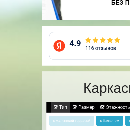
4.9
116
отзывов
Каркас
Тип
Размер
Этажность
с маленькой террасой
с балконом