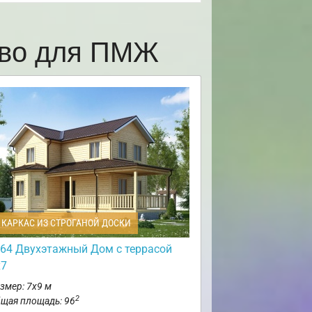
ово для ПМЖ
КАРКАС ИЗ СТРОГАНОЙ ДОСКИ
64 Двухэтажный Дом с террасой
х7
змер: 7х9 м
2
щая площадь: 96