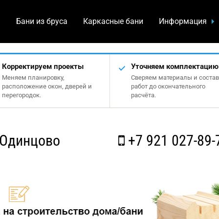
а
Бани из бруса
Каркасные бани
Информация
Корректируем проекты
Уточняем комплектацию
Меняем планировку,
Сверяем материалы и состав
расположение окон, дверей и
работ до окончательного
перегородок.
расчёта.
 Одинцово
+7 921 027-89-