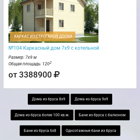
КАРКАС ИЗ СТРОГАНОЙ ДОСКИ
№104 Каркасный дом 7х9 с котельной
Размер: 7х9 м
2
Общая площадь: 120
от 3388900
Дома из бруса 8х9
Дома из бруса 9х9
Дома из бруса более 100 кв.м.
Бани из бруса с балконом
Бани из бруса 6х8
Одноэтажные бани из бруса