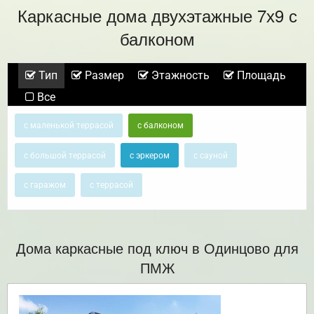
Каркасные дома двухэтажные 7х9 с
балконом
Тип
Размер
Этажность
Площадь
Все
с маленькой террасой
с балконом
с большой террасой
с эркером
с сауной
с гаражом
с террасой
Дома каркасные под ключ в Одинцово для
ПМЖ