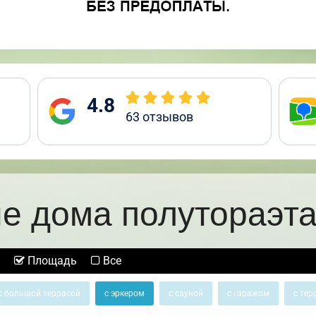
4.8
63
отзывов
е дома полутораэт
Площадь
Все
с большой террасой
с эркером
с сауной
с гаражом
с тер