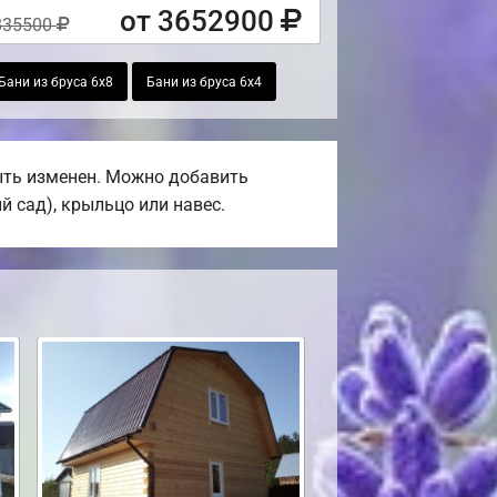
от 3652900
835500
Бани из бруса 6х8
Бани из бруса 6х4
быть изменен. Можно добавить
й сад), крыльцо или навес.