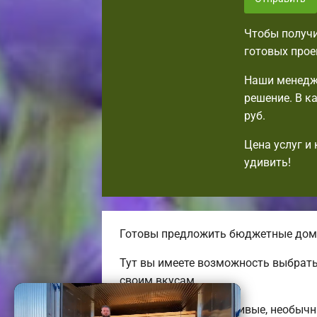
Чтобы получи
готовых прое
Наши менедж
решение. В к
руб.
Цена услуг и
удивить!
Готовы предложить бюджетные дома
Тут вы имеете возможность выбрать
своим вкусам.
Строим удобные, красивые, необыч