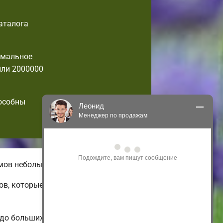
аталога
имальное
или 2000000
пособны
Леонид
Менеджер по продажам
Здравствуйте! Я могу 
проконсультировать Вас по нашим 
акциям и проектам.
омов небольшой площади.
Только что
ов, которые можно изменить по
 до больших энергоэффективных