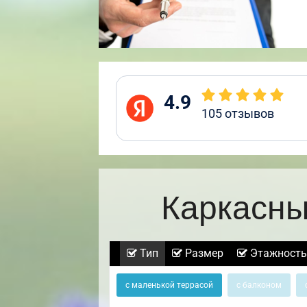
4.9
105
отзывов
Каркасны
Тип
Размер
Этажность
с маленькой террасой
с балконом