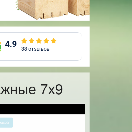
4.9
38
отзывов
ажные 7х9
расой