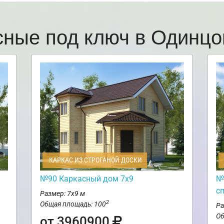
сные под ключ в Одинц
КАРКАС ИЗ СТРОГАНОЙ ДОСКИ
№90 Каркасный дом 7х9
№
с
Размер: 7х9 м
2
Общая площадь: 100
Ра
Об
от 3960900