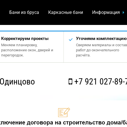
а
Бани из бруса
Каркасные бани
Информация
Корректируем проекты
Уточняем комплектацию
Меняем планировку,
Сверяем материалы и состав
расположение окон, дверей и
работ до окончательного
перегородок.
расчёта.
 Одинцово
+7 921 027-89-