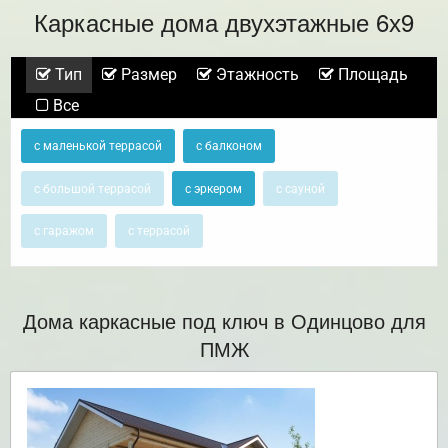
Каркасные дома двухэтажные 6х9
Тип
Размер
Этажность
Площадь
Все
с маленькой террасой
с балконом
с большой террасой
с эркером
с сауной
с гаражом
с террасой
Дома каркасные под ключ в Одинцово для
ПМЖ