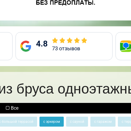
4.8
73
отзывов
из бруса одноэтажн
Все
с большой террасой
с эркером
с сауной
с гаражом
с тер