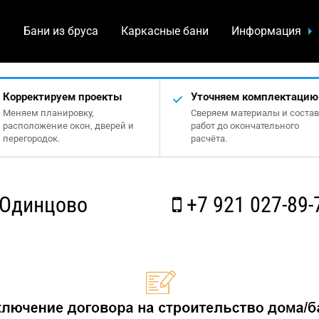
а
Бани из бруса
Каркасные бани
Информация
Корректируем проекты
Уточняем комплектацию
Меняем планировку,
Сверяем материалы и состав
расположение окон, дверей и
работ до окончательного
перегородок.
расчёта.
 Одинцово
+7 921 027-89-