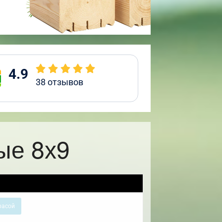
4.9
38
отзывов
ые 8х9
расой