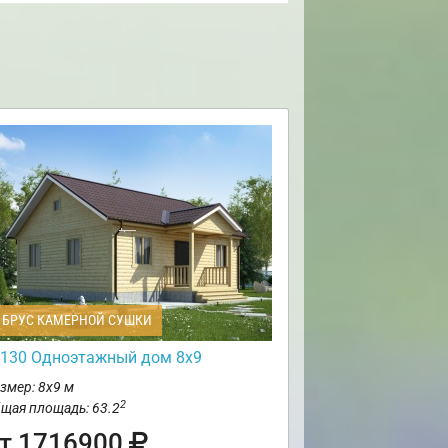
БРУС КАМЕРНОЙ СУШКИ
130 Одноэтажный дом 8х9
змер: 8х9 м
2
щая площадь: 63.2
т 1716900