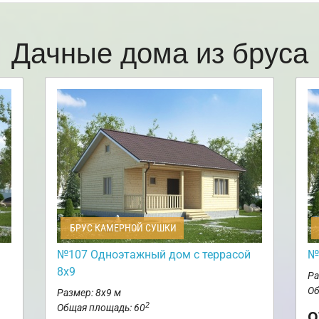
Дачные дома из бруса
БРУС КАМЕРНОЙ СУШКИ
№107 Одноэтажный дом с террасой
№
8х9
Ра
Об
Размер: 8х9 м
2
Общая площадь: 60
о