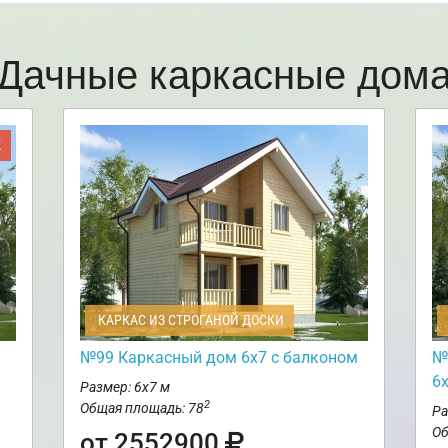
Дачные каркасные дом
Ж
КАРКАС ИЗ СТРОГАНОЙ ДОСКИ
№99 Каркасный дом 6х7 с балконом
№
6
Размер: 6х7 м
2
Общая площадь: 78
Ра
Об
от 2552900