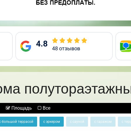
4.8
48
отзывов
ома полутораэтажны
Площадь
Все
с большой террасой
с эркером
с сауной
с гаражом
с тер