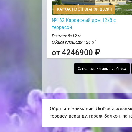
КАРКАС ИЗ СТРОГАНОЙ ДОСКИ
№132 Каркасный дом 12х8 с
террасой
Размер: 8х12 м
2
Общая площадь: 126.3
от 4246900
Одноэтажные дома из бруса
Обратите внимание! Любой эскизный
террасу, веранду, гараж, балкон, па