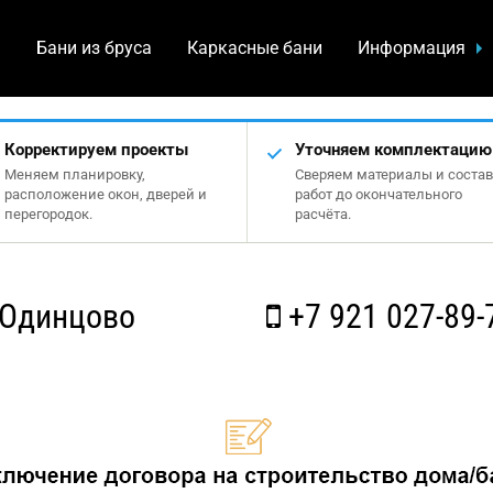
а
Бани из бруса
Каркасные бани
Информация
Корректируем проекты
Уточняем комплектацию
Меняем планировку,
Сверяем материалы и состав
расположение окон, дверей и
работ до окончательного
перегородок.
расчёта.
 Одинцово
+7 921 027-89-