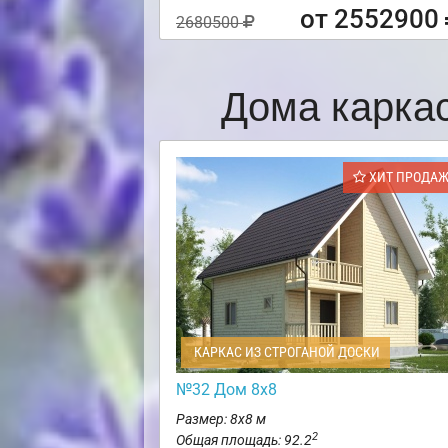
от 2552900
2680500
Дома карка
ХИТ ПРОДА
КАРКАС ИЗ СТРОГАНОЙ ДОСКИ
№32 Дом 8х8
Размер: 8х8 м
2
Общая площадь: 92.2