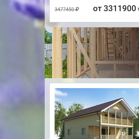
от 3311900
3477450