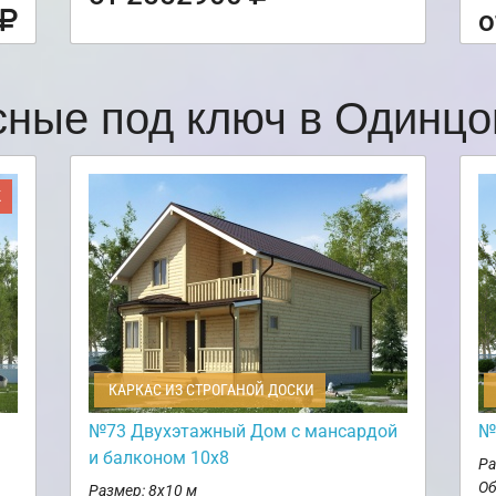
о
сные под ключ в Одинц
Ж
КАРКАС ИЗ СТРОГАНОЙ ДОСКИ
№73 Двухэтажный Дом с мансардой
№
и балконом 10х8
Ра
Об
Размер: 8х10 м