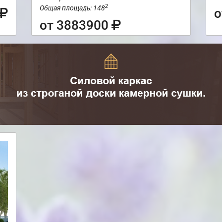
2
Общая площадь: 148
о
от 3883900