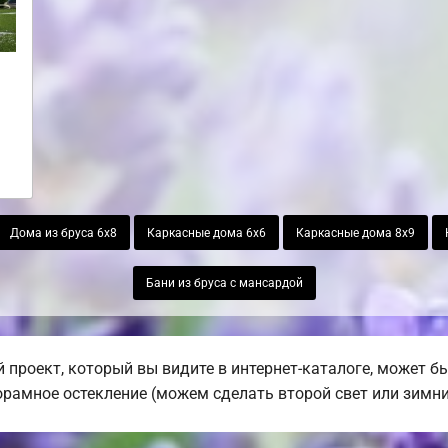
Дома из бруса 6х8
Каркасные дома 6х6
Каркасные дома 8х9
Бани из бруса с мансардой
 проект, который вы видите в интернет-каталоге, может 
норамное остекление (можем сделать второй свет или зимни