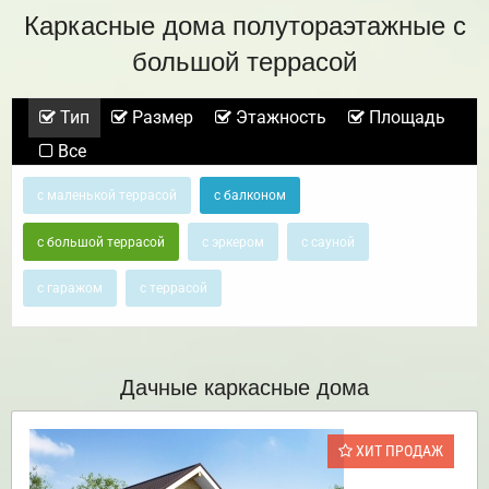
Каркасные дома полутораэтажные с
большой террасой
Тип
Размер
Этажность
Площадь
Все
с маленькой террасой
с балконом
с большой террасой
с эркером
с сауной
с гаражом
с террасой
Дачные каркасные дома
ХИТ ПРОДАЖ