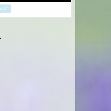
расой
а