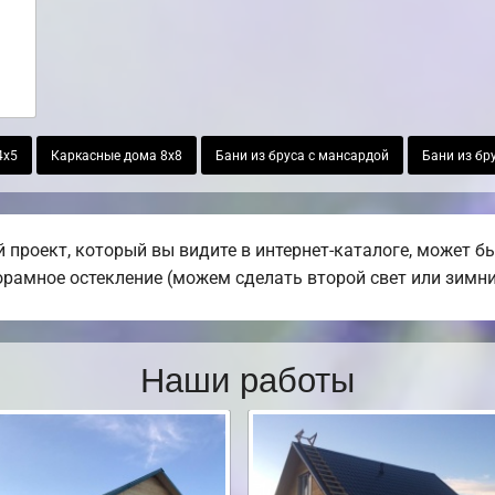
4х5
Каркасные дома 8х8
Бани из бруса с мансардой
Бани из бр
 проект, который вы видите в интернет-каталоге, может 
норамное остекление (можем сделать второй свет или зимни
Наши работы