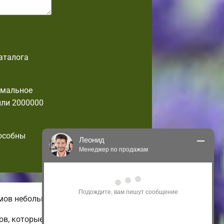
аталога
имальное
или 2000000
пособны
Леонид
Менеджер по продажам
Здравствуйте! Я могу 
проконсультировать Вас по нашим 
акциям и проектам.
омов небольшой площади.
Только что
ов, которые можно изменить по