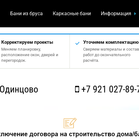
а
Бани из бруса
Каркасные бани
Информация
Корректируем проекты
Уточняем комплектацию
Меняем планировку,
Сверяем материалы и состав
расположение окон, дверей и
работ до окончательного
перегородок.
расчёта.
 Одинцово
+7 921 027-89-