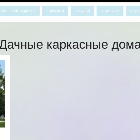
с большой террасой
с эркером
с сауной
с гаражом
с тер
Дачные каркасные дом