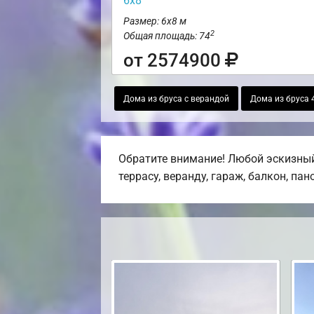
6х8
Размер: 6х8 м
2
Общая площадь: 74
от 2574900
Дома из бруса с верандой
Дома из бруса 
Обратите внимание! Любой эскизный
террасу, веранду, гараж, балкон, па