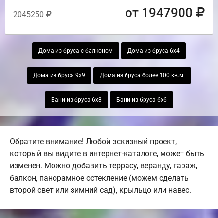
от 1947900
2045250
Дома из бруса с балконом
Дома из бруса 6х4
Дома из бруса 9х9
Дома из бруса более 100 кв.м.
Бани из бруса 6х8
Бани из бруса 6х6
Обратите внимание! Любой эскизный проект,
который вы видите в интернет-каталоге, может быть
изменен. Можно добавить террасу, веранду, гараж,
балкон, панорамное остекление (можем сделать
второй свет или зимний сад), крыльцо или навес.