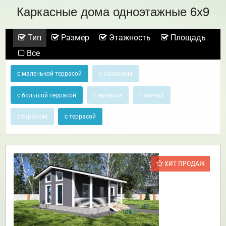
Каркасные дома одноэтажные 6х9
Тип
Размер
Этажность
Площадь
Все
с маленькой террасой
с балконом
с большой террасой
с эркером
с сауной
с гаражом
с террасой
ХИТ ПРОДАЖ