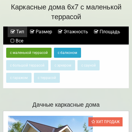
Каркасные дома 6х7 с маленькой
террасой
Тип
Размер
Этажность
Площадь
Все
с маленькой террасой
с балконом
с большой террасой
с эркером
с сауной
с гаражом
с террасой
Дачные каркасные дома
ХИТ ПРОДАЖ