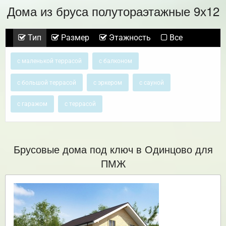
Дома из бруса полутораэтажные 9х12
Тип
Размер
Этажность
Все
с маленькой террасой
с балконом
с большой террасой
с эркером
с сауной
с гаражом
с террасой
Брусовые дома под ключ в Одинцово для
ПМЖ