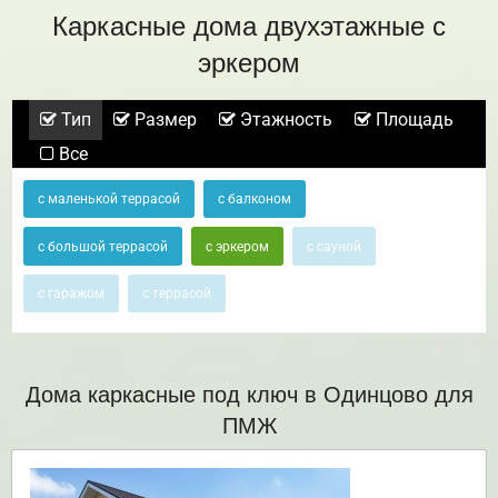
Каркасные дома двухэтажные с
эркером
Тип
Размер
Этажность
Площадь
Все
с маленькой террасой
с балконом
с большой террасой
с эркером
с сауной
с гаражом
с террасой
Дома каркасные под ключ в Одинцово для
ПМЖ