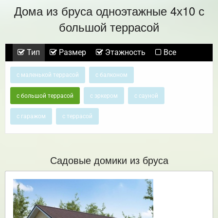
Дома из бруса одноэтажные 4х10 с
большой террасой
Тип
Размер
Этажность
Все
с маленькой террасой
с балконом
с большой террасой
с эркером
с сауной
с гаражом
с террасой
Садовые домики из бруса