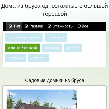
Дома из бруса одноэтажные с большой
террасой
Тип
Размер
Этажность
Все
с маленькой террасой
с балконом
с большой террасой
с эркером
с сауной
с гаражом
с террасой
Садовые домики из бруса