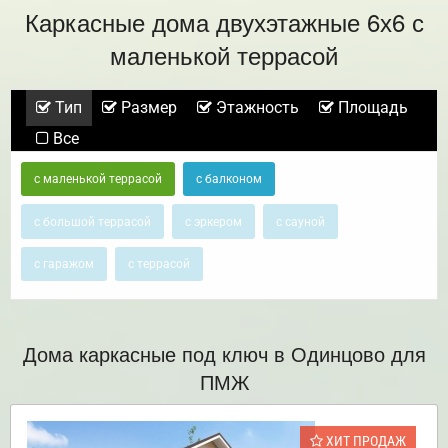
Каркасные дома двухэтажные 6х6 с
маленькой террасой
Тип
Размер
Этажность
Площадь
Все
с маленькой террасой
с балконом
с большой террасой
с эркером
с сауной
с гаражом
с террасой
Дома каркасные под ключ в Одинцово для
ПМЖ
ХИТ ПРОДАЖ