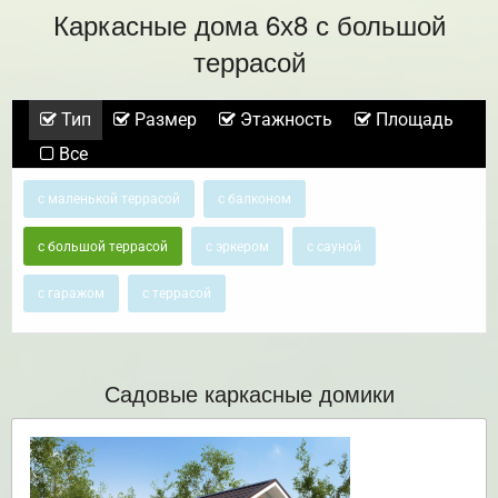
Каркасные дома 6х8 с большой
террасой
Тип
Размер
Этажность
Площадь
Все
с маленькой террасой
с балконом
с большой террасой
с эркером
с сауной
с гаражом
с террасой
Садовые каркасные домики