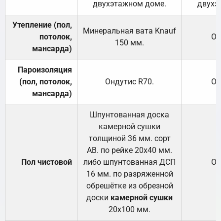
двухэтажном доме.
двухэ
Утепление (пол,
Минеральная вата
Knauf
потолок,
От
150
мм.
мансарда)
Пароизоляция
(пол, потолок,
Ондутис
R70
.
От
мансарда)
Шпунтованная доска
камерной сушки
толщиной 36 мм. сорт
АВ. по рейке 20х40 мм.
Пол чистовой
либо шпунтованная ДСП
От
16 мм. по разряженной
обрешётке из обрезной
доски
камерной сушки
20х100 мм.