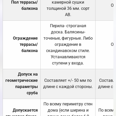
Пол террасы/
камерной сушки
От
балкона
толщиной 36 мм. сорт
АВ.
Перила- строганая
доска. Балясины-
Ограждение
точеные, фигурные. Либо
террасы/
ограждение в
От
балкона
скандинавском стиле.
Устанавливаются
ступени у входа.
Допуск на
геометрические
Составляет +/- 50 мм по
Составля
параметры
длине с каждой стороны.
длине с 
сруба
По всему периметру стен
Допускается
дома (если ширина и
По всему