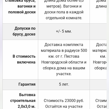
стыковка бруса,
длина дома более 6,0
дома (
вагонки и
метров). Вагонки и
длина 
половой доски
доски пола в каждой
отдельной комнате.
Допуски по
+/- 5 мм.
брусу, доске
Доставка комплекта
Достав
материала в радиусе 500
материал
В стоимость
км. от г. Пестова
км. 
включена
Новгородской области и
Новгоро
сборка дома на вашем
сборка
участке.
Гарантия
5 лет.
Бытовка
строительная
Стоимость 23000 руб.
Стоимо
2,0х3,0 м.
Остаётся на участке
Остаёт