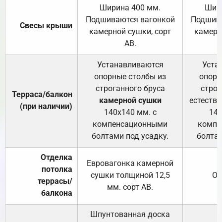
Ширина 400 мм.
Шир
Подшиваются вагонкой
Подшива
Свесы крыши
камерной сушки, сорт
камерн
АВ.
Устанавливаются
Уста
опорные столбы из
опорн
строганного бруса
строг
Терраса/балкон
камерной сушки
естеств
(при наличии)
140х140 мм. с
140
компенсационными
компе
болтами под усадку.
болтам
Отделка
Евровагонка камерной
потолка
сушки толщиной 12,5
От
террасы/
мм. сорт АВ.
балкона
Шпунтованная доска