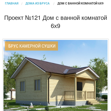
ГЛАВНАЯ
ДОМА ИЗ БРУСА
CURRENT:
ДОМ С ВАННОЙ КОМНАТОЙ 6Х9
Проект №121 Дом с ванной комнатой
6х9
БРУС КАМЕРНОЙ СУШКИ