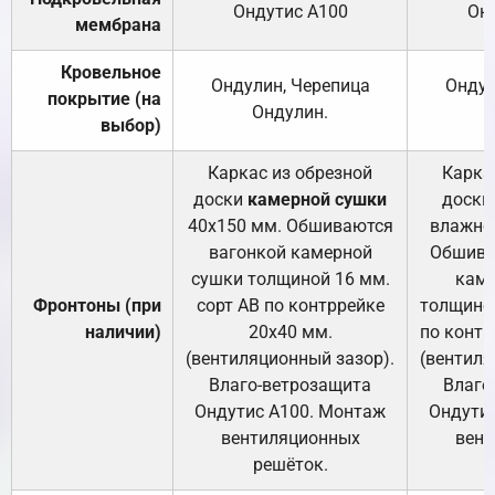
Ондутис А100
Он
мембрана
Кровельное
Ондулин, Черепица
Ондул
покрытие (на
Ондулин.
выбор)
Каркас из обрезной
Карка
доски
камерной сушки
доски
40х150 мм. Обшиваются
влажно
вагонкой камерной
Обшива
сушки толщиной 16 мм.
каме
Фронтоны (при
сорт АВ по контррейке
толщиной
наличии)
20х40 мм.
по контр
(вентиляционный зазор).
(вентиля
Влаго-ветрозащита
Влаго
Ондутис А100. Монтаж
Ондути
вентиляционных
вент
решёток.