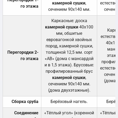
камерной сушки
,
естестве
го этажа
сечением 90х140 мм.
сечени
Каркасные: доска
камерной сушки
40х100
Карк
мм, обшитые
естеств
евровагонкой хвойных
40х10
пород, камерной сушки,
манса
Перегородки 2-
толщиной 12,5 мм. сорт
этажа
го этажа
«АВ» (дома с мансардой
профили
и в 1,5 этажа). Брусовые:
естестве
профилированный брус
сечени
камерной сушки
,
(дома 
сечением 90х140 мм.
(дома двухэтажные).
Сборка сруба
Берёзовый нагель.
Берёз
Соединение
«Тёплый угол» (коренной
«Тёплый 