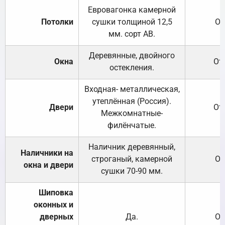
Евровагонка камерной
Потолки
сушки толщиной 12,5
От
мм. сорт АВ.
Деревянные, двойного
Окна
От
остекления.
Входная- металлическая,
утеплённая (Россия).
Двери
От
Межкомнатные-
филёнчатые.
Наличник деревянный,
Наличники на
строганый, камерной
От
окна и двери
сушки 70-90 мм.
Шиповка
оконных и
дверных
Да.
От