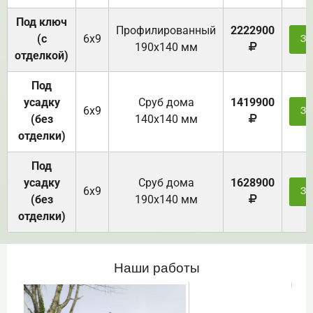
Под ключ
Профилированный
2222900
(с
6х9
За
190х140 мм
отделкой)
Под
усадку
Cруб дома
1419900
6х9
За
(без
140х140 мм
отделки)
Под
усадку
Cруб дома
1628900
6х9
За
(без
190х140 мм
отделки)
Наши работы