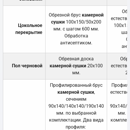
Обр
Обрезной брус
камерной
естеств
сушки
100х150/50х200
Цокольное
100х15
мм. с шагом 600 мм.
перекрытие
шаг
Обработка
О
антисептиком.
ант
Обрезная доска
Обр
Пол черновой
камерной сушки
20х100
естеств
мм.
2
Профилированный брус
Профили
камерной сушки
,
естестве
сечением
с
90х140/140х140/190х140
90х140/
мм. по выбранной
мм. 
комплектации. Два вида
комплек
профиля:
п