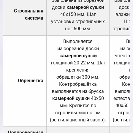
Выполнена из обрезной
Выполне
доски
камерной сушки
доски
Стропильная
40х150 мм. Шаг
влажно
система
установки стропильных
Шаг
ног 600 мм.
стропиль
Выполняется
Вы
из обрезной доски
из об
камерной сушки
естеств
толщиной 20-22 мм. Шаг
толщино
крепления
к
обрешетки 300 мм.
обреш
Обрешётка
Контробрешётка
Конт
выполняется из бруска
выполня
камерной сушки
40х50
естеств
мм. Крепится по
40х50 м
стропильным ногам
строп
(вентиляционный зазор).
(вентиля
Подкровельная