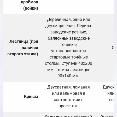
проёмов
(ройки)
Деревянная, одно или
двухмаршевая. Перила-
заводские резные,
балясины- заводские
Лестница (при
точеные,
наличии
От
устанавливаются
второго этажа)
стартовые точёные
столбы. Ступени 40х200
мм. Тетива лестницы-
90х140 мм.
Двускатная, ломаная
Двуска
или вальмовая в
или 
Крыша
соответствии с
соо
проектом.
п