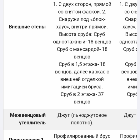
1. С двух сторон, прямой
1. С дву
со снятой фаской. 2.
со сня
Снаружи под «блок-
Снару
Внешние стены
хаус», внутри прямой.
хаус», 
Высота сруба: Сруб
Высот
одноэтажный- 18 венцов
одноэта
Сруб с мансардой- 18
Сруб с
венцов
Сруб в 1,5 этажа- 18
Сруб в
венцов, далее каркас с
венцов,
внешней отделкой
внеш
имитацией бруса.
имит
Сруб в 2 этажа- 37
Сруб 
венцов
Межвенцовый
Джут (льноджутовое
Джут 
утеплитель
полотно).
п
Профилированный брус
Профили
Перегородки 1-