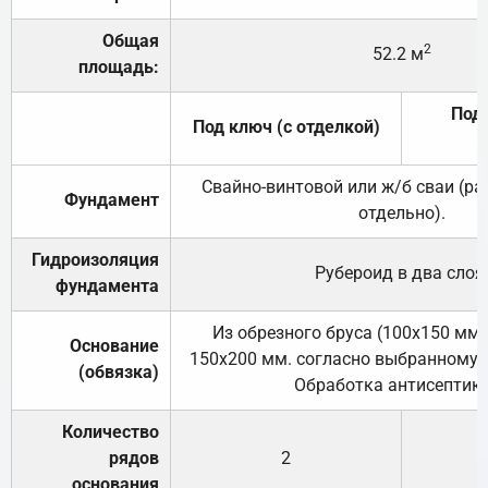
Общая
2
52.2 м
площадь:
Под 
Под ключ (с отделкой)
Свайно-винтовой или ж/б сваи (р
Фундамент
отдельно).
Гидроизоляция
Рубероид в два слоя
фундамента
Из обрезного бруса (100х150 мм.
Основание
150х200 мм. согласно выбранному с
(обвязка)
Обработка антисептик
Количество
рядов
2
основания