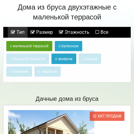
Дома из бруса двухэтажные с
маленькой террасой
Тип
Размер
Этажность
Все
с маленькой террасой
с балконом
с большой террасой
с эркером
с сауной
с гаражом
с террасой
Дачные дома из бруса
ХИТ ПРОДАЖ