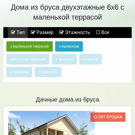
Дома из бруса двухэтажные 6х6 с
маленькой террасой
Тип
Размер
Этажность
Все
с маленькой террасой
с балконом
с большой террасой
с эркером
с сауной
с гаражом
с террасой
Дачные дома из бруса
ХИТ ПРОДАЖ