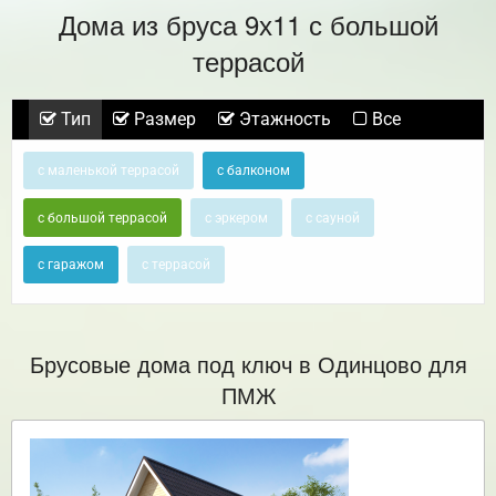
Дома из бруса 9х11 с большой
террасой
Тип
Размер
Этажность
Все
с маленькой террасой
с балконом
с большой террасой
с эркером
с сауной
с гаражом
с террасой
Брусовые дома под ключ в Одинцово для
ПМЖ